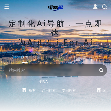
定制化Ai导航，一点即
达
为Ai而生i For Ai
站内
常用
搜索
工具
社区
生活
搜索AI
所有
通用搜索
专用搜索
所有