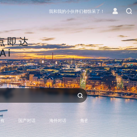
我和我的小伙伴们都惊呆了！
点即达
Ai
区
生活
对话AI
所有
国产对话
海外对话
角色型对话
专用型对话