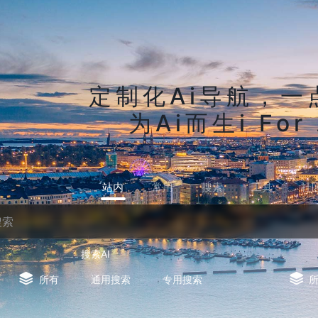
定制化Ai导航，一
为Ai而生i For 
站内
常用
搜索
工具
社
搜索AI
所有
通用搜索
专用搜索