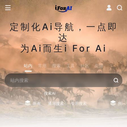
定制化Ai导航，一点即
达
为Ai而生i For Ai
站内
常用
搜索
工具
社区
生活
搜索AI
所有
通用搜索
专用搜索
所有