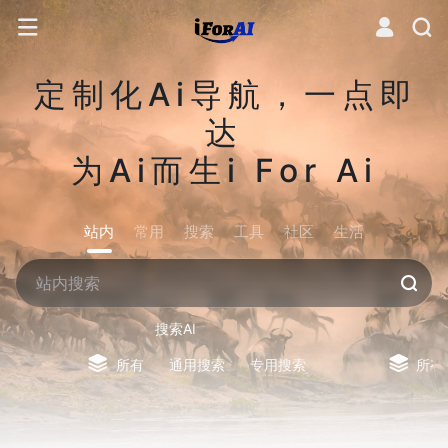
定制化Ai导航，一点即
达
为Ai而生i For Ai
站内
常用
搜索
工具
社区
生活
搜索AI
所有
通用搜索
专用搜索
所有