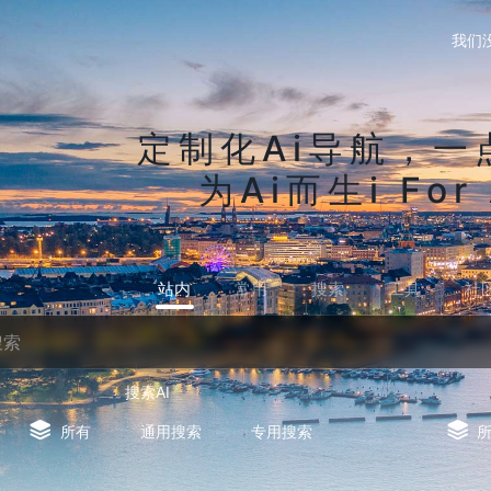
我们
定制化Ai导航，一
为Ai而生i For 
站内
常用
搜索
工具
社
搜索AI
所有
通用搜索
专用搜索