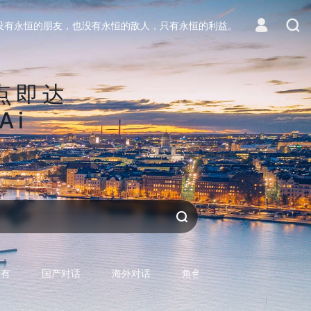
没有永恒的朋友，也没有永恒的敌人，只有永恒的利益。
点即达
Ai
区
生活
对话AI
所有
国产对话
海外对话
角色型对话
专用型对话